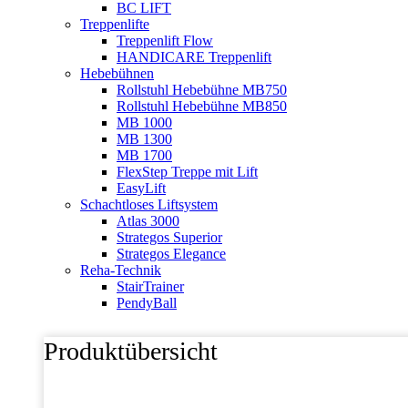
BC LIFT
Treppenlifte
Treppenlift Flow
HANDICARE Treppenlift
Hebebühnen
Rollstuhl Hebebühne MB750
Rollstuhl Hebebühne MB850
MB 1000
MB 1300
MB 1700
FlexStep Treppe mit Lift
EasyLift
Schachtloses Liftsystem
Atlas 3000
Strategos Superior
Strategos Elegance
Reha-Technik
StairTrainer
PendyBall
Produktübersicht