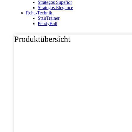
Strategos Superior
Strategos Elegance
Reha-Technik
StairTrainer
PendyBall
Produktübersicht