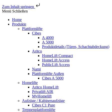
Zum Inhalt springen
Menü
Schließen
Home
Produkte
Plattformlifte
Cibes
A 4000
A 5000
Produktdetails (Türen, Schachtabdeckung)
Aritco
HomeLift Compact
HomeLift Access
PublicLift Access
Nami
Plattformlifte Außen
Cibes A 5000
Homelifte
Aritco HomeLift
Privatlift AIR
MyHomelift
Aufzüge / Kabinenaufzüge
Cibes C1 Pure
Treppenplattformlifte