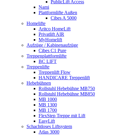
PublicLift Access
Nami
Plattformlifte Außen
Cibes A 5000
Homelifte
Aritco HomeLift
Privatlift AIR
MyHomelift
Aufzüge / Kabinenaufzüge
Cibes C1 Pure
Treppenplattformlifte
BC LIFT
Treppenlifte
Treppenlift Flow
HANDICARE Treppenlift
Hebebühnen
Rollstuhl Hebebühne MB750
Rollstuhl Hebebühne MB850
MB 1000
MB 1300
MB 1700
FlexStep Treppe mit Lift
EasyLift
Schachtloses Liftsystem
Atlas 3000