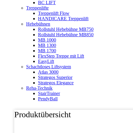
BC LIFT
Treppenlifte
Treppenlift Flow
HANDICARE Treppenlift
Hebebühnen
Rollstuhl Hebebühne MB750
Rollstuhl Hebebühne MB850
MB 1000
MB 1300
MB 1700
FlexStep Treppe mit Lift
EasyLift
Schachtloses Liftsystem
Atlas 3000
Strategos Superior
Strategos Elegance
Reha-Technik
StairTrainer
PendyBall
Produktübersicht