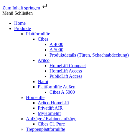
Zum Inhalt springen
Menü
Schließen
Home
Produkte
Plattformlifte
Cibes
A 4000
A 5000
Produktdetails (Türen, Schachtabdeckung)
Aritco
HomeLift Compact
HomeLift Access
PublicLift Access
Nami
Plattformlifte Außen
Cibes A 5000
Homelifte
Aritco HomeLift
Privatlift AIR
MyHomelift
Aufzüge / Kabinenaufzüge
Cibes C1 Pure
Treppenplattformlifte