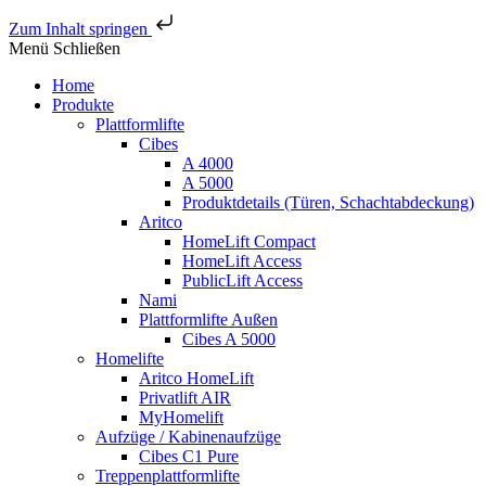
Zum Inhalt springen
Menü
Schließen
Home
Produkte
Plattformlifte
Cibes
A 4000
A 5000
Produktdetails (Türen, Schachtabdeckung)
Aritco
HomeLift Compact
HomeLift Access
PublicLift Access
Nami
Plattformlifte Außen
Cibes A 5000
Homelifte
Aritco HomeLift
Privatlift AIR
MyHomelift
Aufzüge / Kabinenaufzüge
Cibes C1 Pure
Treppenplattformlifte