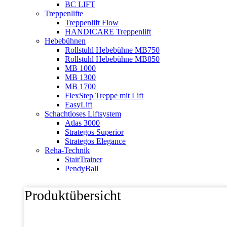
BC LIFT
Treppenlifte
Treppenlift Flow
HANDICARE Treppenlift
Hebebühnen
Rollstuhl Hebebühne MB750
Rollstuhl Hebebühne MB850
MB 1000
MB 1300
MB 1700
FlexStep Treppe mit Lift
EasyLift
Schachtloses Liftsystem
Atlas 3000
Strategos Superior
Strategos Elegance
Reha-Technik
StairTrainer
PendyBall
Produktübersicht