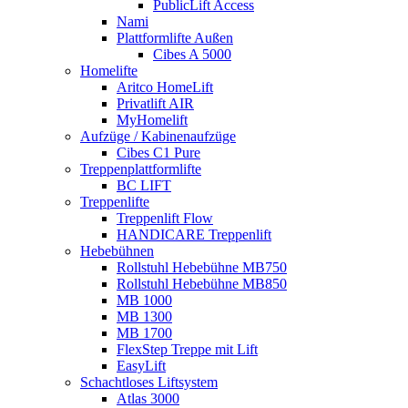
PublicLift Access
Nami
Plattformlifte Außen
Cibes A 5000
Homelifte
Aritco HomeLift
Privatlift AIR
MyHomelift
Aufzüge / Kabinenaufzüge
Cibes C1 Pure
Treppenplattformlifte
BC LIFT
Treppenlifte
Treppenlift Flow
HANDICARE Treppenlift
Hebebühnen
Rollstuhl Hebebühne MB750
Rollstuhl Hebebühne MB850
MB 1000
MB 1300
MB 1700
FlexStep Treppe mit Lift
EasyLift
Schachtloses Liftsystem
Atlas 3000