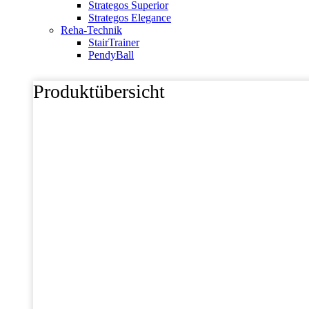
Strategos Superior
Strategos Elegance
Reha-Technik
StairTrainer
PendyBall
Produktübersicht