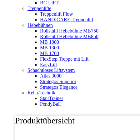
BC LIFT
Treppenlifte
Treppenlift Flow
HANDICARE Treppenlift
Hebebühnen
Rollstuhl Hebebühne MB750
Rollstuhl Hebebühne MB850
MB 1000
MB 1300
MB 1700
FlexStep Treppe mit Lift
EasyLift
Schachtloses Liftsystem
Atlas 3000
Strategos Superior
Strategos Elegance
Reha-Technik
StairTrainer
PendyBall
Produktübersicht