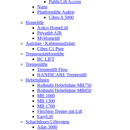
PublicLift Access
Nami
Plattformlifte Außen
Cibes A 5000
Homelifte
Aritco HomeLift
Privatlift AIR
MyHomelift
Aufzüge / Kabinenaufzüge
Cibes C1 Pure
Treppenplattformlifte
BC LIFT
Treppenlifte
Treppenlift Flow
HANDICARE Treppenlift
Hebebühnen
Rollstuhl Hebebühne MB750
Rollstuhl Hebebühne MB850
MB 1000
MB 1300
MB 1700
FlexStep Treppe mit Lift
EasyLift
Schachtloses Liftsystem
Atlas 3000