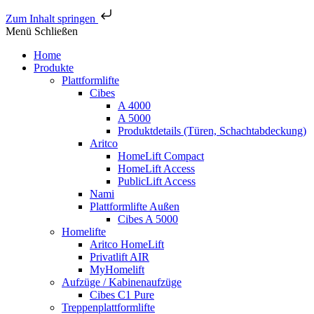
Zum Inhalt springen
Menü
Schließen
Home
Produkte
Plattformlifte
Cibes
A 4000
A 5000
Produktdetails (Türen, Schachtabdeckung)
Aritco
HomeLift Compact
HomeLift Access
PublicLift Access
Nami
Plattformlifte Außen
Cibes A 5000
Homelifte
Aritco HomeLift
Privatlift AIR
MyHomelift
Aufzüge / Kabinenaufzüge
Cibes C1 Pure
Treppenplattformlifte