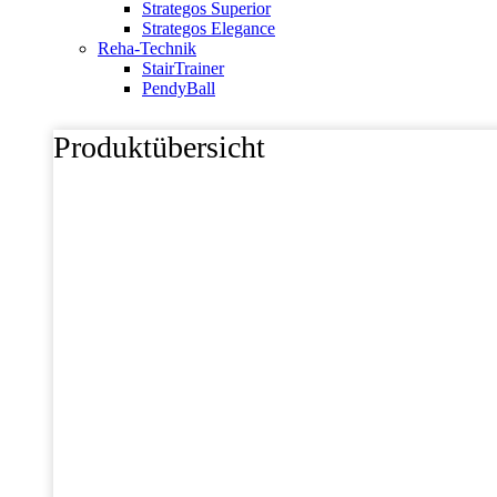
Strategos Superior
Strategos Elegance
Reha-Technik
StairTrainer
PendyBall
Produktübersicht