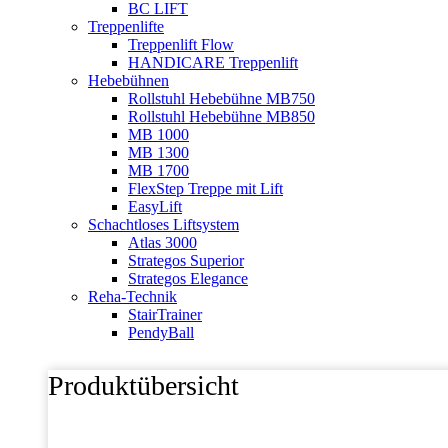
BC LIFT
Treppenlifte
Treppenlift Flow
HANDICARE Treppenlift
Hebebühnen
Rollstuhl Hebebühne MB750
Rollstuhl Hebebühne MB850
MB 1000
MB 1300
MB 1700
FlexStep Treppe mit Lift
EasyLift
Schachtloses Liftsystem
Atlas 3000
Strategos Superior
Strategos Elegance
Reha-Technik
StairTrainer
PendyBall
Produktübersicht