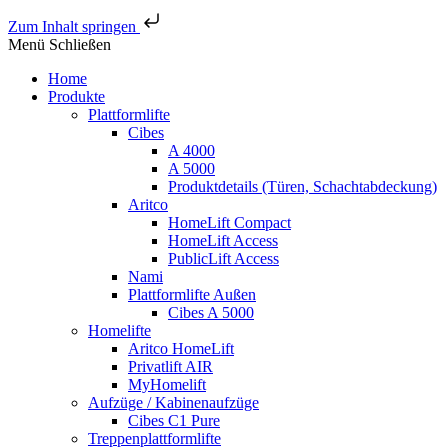
Zum Inhalt springen
Menü
Schließen
Home
Produkte
Plattformlifte
Cibes
A 4000
A 5000
Produktdetails (Türen, Schachtabdeckung)
Aritco
HomeLift Compact
HomeLift Access
PublicLift Access
Nami
Plattformlifte Außen
Cibes A 5000
Homelifte
Aritco HomeLift
Privatlift AIR
MyHomelift
Aufzüge / Kabinenaufzüge
Cibes C1 Pure
Treppenplattformlifte