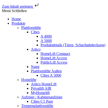
Zum Inhalt springen
Menü
Schließen
Home
Produkte
Plattformlifte
Cibes
A 4000
A 5000
Produktdetails (Türen, Schachtabdeckung)
Aritco
HomeLift Compact
HomeLift Access
PublicLift Access
Nami
Plattformlifte Außen
Cibes A 5000
Homelifte
Aritco HomeLift
Privatlift AIR
MyHomelift
Aufzüge / Kabinenaufzüge
Cibes C1 Pure
Treppenplattformlifte