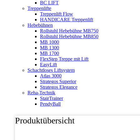
BC LIFT
Treppenlifte
Treppenlift Flow
HANDICARE Treppenlift
Hebebühnen
Rollstuhl Hebebühne MB750
Rollstuhl Hebebühne MB850
MB 1000
MB 1300
MB 1700
FlexStep Treppe mit Lift
EasyLift
Schachtloses Liftsystem
Atlas 3000
Strategos Superior
Strategos Elegance
Reha-Technik
StairTrainer
PendyBall
Produktübersicht