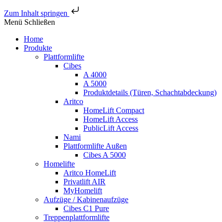
Zum Inhalt springen
Menü
Schließen
Home
Produkte
Plattformlifte
Cibes
A 4000
A 5000
Produktdetails (Türen, Schachtabdeckung)
Aritco
HomeLift Compact
HomeLift Access
PublicLift Access
Nami
Plattformlifte Außen
Cibes A 5000
Homelifte
Aritco HomeLift
Privatlift AIR
MyHomelift
Aufzüge / Kabinenaufzüge
Cibes C1 Pure
Treppenplattformlifte