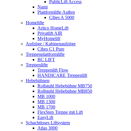
PublicLift Access
Nami
Plattformlifte Außen
Cibes A 5000
Homelifte
Aritco HomeLift
Privatlift AIR
MyHomelift
Aufzüge / Kabinenaufzüge
Cibes C1 Pure
Treppenplattformlifte
BC LIFT
Treppenlifte
Treppenlift Flow
HANDICARE Treppenlift
Hebebühnen
Rollstuhl Hebebühne MB750
Rollstuhl Hebebühne MB850
MB 1000
MB 1300
MB 1700
FlexStep Treppe mit Lift
EasyLift
Schachtloses Liftsystem
Atlas 3000