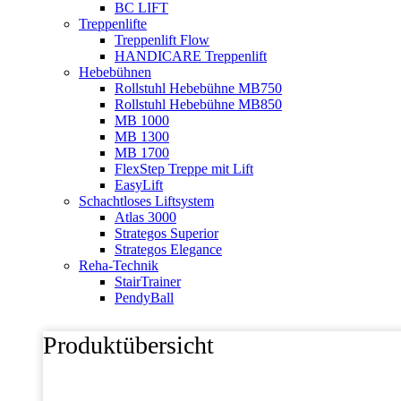
BC LIFT
Treppenlifte
Treppenlift Flow
HANDICARE Treppenlift
Hebebühnen
Rollstuhl Hebebühne MB750
Rollstuhl Hebebühne MB850
MB 1000
MB 1300
MB 1700
FlexStep Treppe mit Lift
EasyLift
Schachtloses Liftsystem
Atlas 3000
Strategos Superior
Strategos Elegance
Reha-Technik
StairTrainer
PendyBall
Produktübersicht