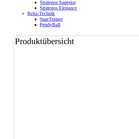
Strategos Superior
Strategos Elegance
Reha-Technik
StairTrainer
PendyBall
Produktübersicht