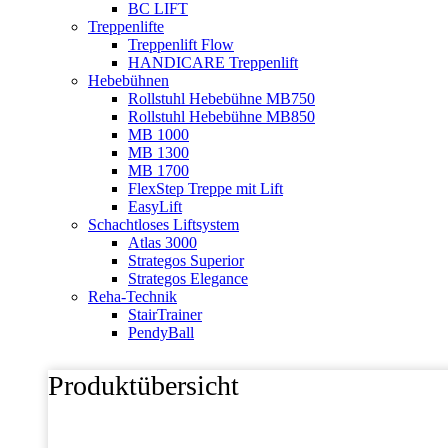
BC LIFT
Treppenlifte
Treppenlift Flow
HANDICARE Treppenlift
Hebebühnen
Rollstuhl Hebebühne MB750
Rollstuhl Hebebühne MB850
MB 1000
MB 1300
MB 1700
FlexStep Treppe mit Lift
EasyLift
Schachtloses Liftsystem
Atlas 3000
Strategos Superior
Strategos Elegance
Reha-Technik
StairTrainer
PendyBall
Produktübersicht