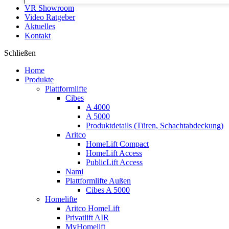
VR Showroom
Video Ratgeber
Aktuelles
Kontakt
Schließen
Home
Produkte
Plattformlifte
Cibes
A 4000
A 5000
Produktdetails (Türen, Schachtabdeckung)
Aritco
HomeLift Compact
HomeLift Access
PublicLift Access
Nami
Plattformlifte Außen
Cibes A 5000
Homelifte
Aritco HomeLift
Privatlift AIR
MyHomelift