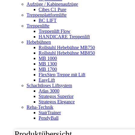
Aufzüge / Kabinenaufzüge
Cibes C1 Pure
Treppenplattformlifte
BC LIFT
Treppenlifte
Treppenlift Flow
HANDICARE Treppenlift
Hebebühnen
Rollstuhl Hebebühne MB750
Rollstuhl Hebebühne MB850
MB 1000
MB 1300
MB 1700
FlexStep Treppe mit Lift
EasyLift
Schachtloses Liftsystem
Atlas 3000
Strategos Superior
Strategos Elegance
Reha-Technik
StairTrainer
PendyBall
Produktübersicht