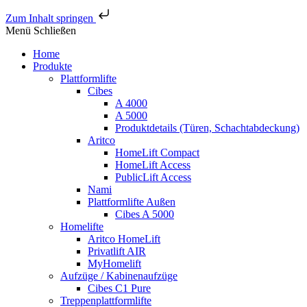
Zum Inhalt springen
Menü
Schließen
Home
Produkte
Plattformlifte
Cibes
A 4000
A 5000
Produktdetails (Türen, Schachtabdeckung)
Aritco
HomeLift Compact
HomeLift Access
PublicLift Access
Nami
Plattformlifte Außen
Cibes A 5000
Homelifte
Aritco HomeLift
Privatlift AIR
MyHomelift
Aufzüge / Kabinenaufzüge
Cibes C1 Pure
Treppenplattformlifte