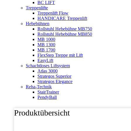
BC LIFT
Treppenlifte
Treppenlift Flow
HANDICARE Treppenlift
Hebebühnen
Rollstuhl Hebebühne MB750
Rollstuhl Hebebühne MB850
MB 1000
MB 1300
MB 1700
FlexStep Treppe mit Lift
EasyLift
Schachtloses Liftsystem
Atlas 3000
Strategos Superior
Strategos Elegance
Reha-Technik
StairTrainer
PendyBall
Produktübersicht