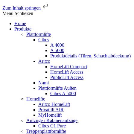
Zum Inhalt springen
Menü
Schließen
Home
Produkte
Plattformlifte
Cibes
A 4000
A 5000
Produktdetails (Türen, Schachtabdeckung)
Aritco
HomeLift Compact
HomeLift Access
PublicLift Access
Nami
Plattformlifte Außen
Cibes A 5000
Homelifte
Aritco HomeLift
Privatlift AIR
MyHomelift
Aufzüge / Kabinenaufzüge
Cibes C1 Pure
Treppenplattformlifte