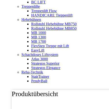
BC LIFT
Treppenlifte
Treppenlift Flow
HANDICARE Treppenlift
Hebebühnen
Rollstuhl Hebebühne MB750
Rollstuhl Hebebühne MB850
MB 1000
MB 1300
MB 1700
FlexStep Treppe mit Lift
EasyLift
Schachtloses Liftsystem
Atlas 3000
Strategos Superior
Strategos Elegance
Reha-Technik
StairTrainer
PendyBall
Produktübersicht