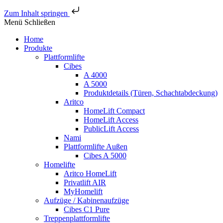
Zum Inhalt springen
Menü
Schließen
Home
Produkte
Plattformlifte
Cibes
A 4000
A 5000
Produktdetails (Türen, Schachtabdeckung)
Aritco
HomeLift Compact
HomeLift Access
PublicLift Access
Nami
Plattformlifte Außen
Cibes A 5000
Homelifte
Aritco HomeLift
Privatlift AIR
MyHomelift
Aufzüge / Kabinenaufzüge
Cibes C1 Pure
Treppenplattformlifte